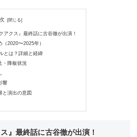
次
ークアクス』最終話に古谷徹が出演！
2020〜2025年）
ダルとは？詳細と経緯
止・降板状況
し
影響
帰と演出の意図
クス』最終話に古谷徹が出演！